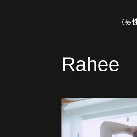
(男
Rahee