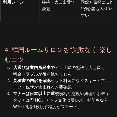
利用シーン
接待・大口出費で
同僚と気軽に 1 h 
豪遊
/ 初心者も入りや
すい
4. 韓国ルームサロンを“失敗なく”楽し
むコツ
店選びは案内所経由で
ビル上階の無許可店も多く、
料金トラブルが後を絶ちません。
見積書の内訳を確認
セット料金にウイスキー・フル
ーツ・税サが含まれるか要確認。
マナーは日本以上に重視
横柄な態度や無理なボディ
タッチは即 NG。チップ文化は薄いが、好印象なら
₩10 k札を1枚渡す程度がスマート。