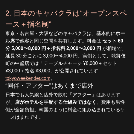
2. 日本のキャバクラは“オープンスペ
ース＋指名制”
東京・名古屋・大阪などのキャバクラは、基本的に
ホー
ル席
で他客と同じ空間を共有します。料金は 
セット 60 
分 5,000〜8,000 円＋指名料 2,000〜3,000 円
 が相場で、
延長 30 分ごとに 3,000〜4,000 円。実例として、歌舞伎
町の中堅店では「テーブルチャージ ¥8,000＋セット 
¥3,000＋指名 ¥3,000」が公開されています 
tokyoweekender.com
。
“同伴・アフター”はあくまで店外
日本でも人気嬢と店外で飲む「アフター」はあります
が、
店がホテルを手配する仕組みではなく
、費用も男性
側が全額負担。韓国のように料金に組み込まれているケ
ースはまれです。