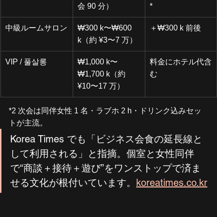
会 90 分）
*
中級ルームサロン
₩300 k〜₩600 
＋₩300 k 前後
k（約 ¥3〜7 万）
VIP / 풀살롱
₩1,000 k〜
料金にホテル代含
₩1,700 k（約 
む
¥10〜17 万）
*2 次会は同伴女性 1 名・ラブホ 2 h・ドリンク込みセッ
トが主流。
Korea Times でも「ビジネス会食の延長線と
して利用される」と指摘。個室と女性同伴
で“商談＋接待＋遊び”をワンストップで済ま
せる文化が根付いています。
koreatimes.co.kr