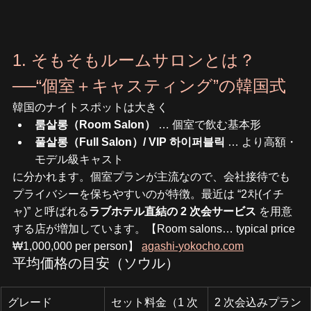
1. そもそもルームサロンとは？
──“個室＋キャスティング”の韓国式
韓国のナイトスポットは大きく
룸살롱（Room Salon）
 … 個室で飲む基本形
풀살롱（Full Salon）/ VIP 하이퍼블릭
 … より高額・
モデル級キャスト
に分かれます。個室プランが主流なので、会社接待でも
プライバシーを保ちやすいのが特徴。最近は “2차(イチ
ャ)” と呼ばれる
ラブホテル直結の 2 次会サービス
 を用意
する店が増加しています。【Room salons… typical price 
₩1,000,000 per person】 
agashi-yokocho.com
平均価格の目安（ソウル）
グレード
セット料金（1 次
2 次会込みプラン