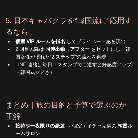
5. 日本キャバクラを“韓国流に”応用す
るなら
個室 VIP ルームを指名
 してプライベート感を演出
2 回目以降は 
同伴出勤→アフター
 をセットにし、韓
国女性が慣れた“2 ステップ”の流れを再現
LINE 連絡は毎日 1 スタンプでも返すと好感度アップ
（韓国式マメさ）
まとめ｜旅の目的と予算で選ぶのが
正解
接待や一夜限りの豪遊
 → 個室＋イチャ完備の 
韓国ル
ームサロン