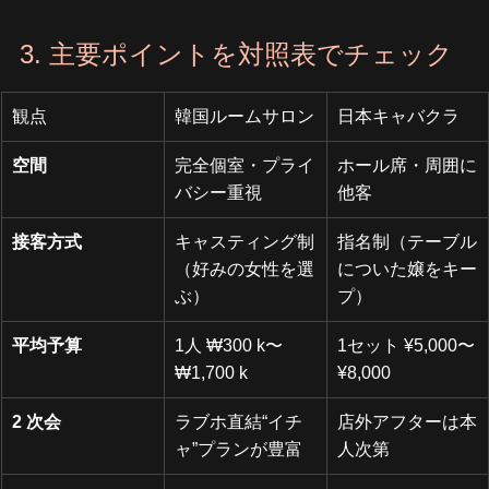
3. 主要ポイントを対照表でチェック
観点
韓国ルームサロン
日本キャバクラ
空間
完全個室・プライ
ホール席・周囲に
バシー重視
他客
接客方式
キャスティング制
指名制（テーブル
（好みの女性を選
についた嬢をキー
ぶ）
プ）
平均予算
1人 ₩300 k〜
1セット ¥5,000〜
₩1,700 k
¥8,000
2 次会
ラブホ直結“イチ
店外アフターは本
ャ”プランが豊富
人次第