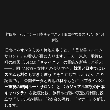
韓国ルームサロンvs日本キャバクラ｜個室×2次会のリアルを1分
解説
江南のネオンきらめく路地を歩くと、「룸살롱（ルーム
サロン）」の看板が目に入ります。一方、東京・歌舞伎
町の雑居ビルには「キャバクラ」の電飾が所狭しと並ぶ
――。同じ“お酒＋女性との会話”でも、
韓国と日本ではシ
ステムも料金も大きく違う
 のをご存じでしょうか。この
記事では、公開データと現地取材をもとに 
〈プライバシ
ー重視の韓国ルームサロン〉
 と 
〈カジュアル重視の日本
キャバクラ〉
 を徹底比較。旅行や出張の夜遊び計画に役
立つ「リアルな相場」「2次会の流れ」「マナー」を解説
します。