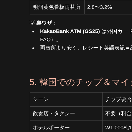
明洞黄色看板両替所
2.8〜3.2%
💡 
裏ワザ
：
KakaoBank ATM (GS25)
 は外国カード
FAQ）。
両替所より安く、レシート英語表記＝
5. 韓国でのチップ＆マイ
シーン
チップ要否
飲食店・タクシー
不要（料金
ホテルポーター
₩1,000札