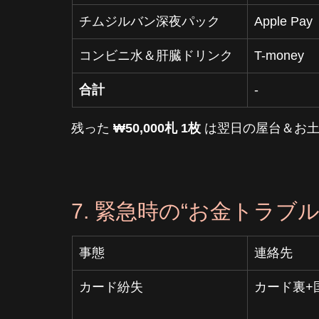
チムジルバン深夜パック
Apple Pay
コンビニ水＆肝臓ドリンク
T-money
合計
-
残った 
₩50,000札 1枚
 は翌日の屋台＆お
7. 緊急時の“お金トラブル
事態
連絡先
カード紛失
カード裏+