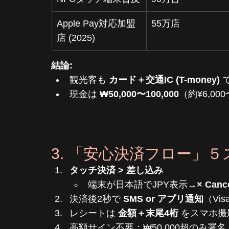
Apple Pay対応加盟
55万店
店 (2025)
結論:
観光客も 
カード＋交通IC (T-money)
 
現金は 
₩50,000〜100,000
（約¥6,00
3. 「安心決済フロー」５ス
タッチ決済 > 差し込み
端末が日本語でJPY表示→
× Canc
決済後2秒で 
SMS or アプリ通知
（Vis
レシートは 
金額＋末尾4桁
 をスマホ撮
高額サイン不要：₩50,000超のみ署名