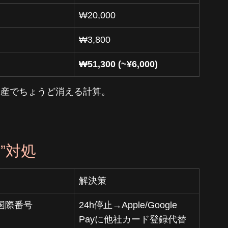
₩20,000
₩3,800
₩51,300 (~¥6,000)
土産でちょうど消える計算。
”対処
解決策
国際番号
24h停止→Apple/Google 
Payに他社カード登録代替