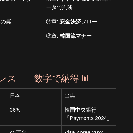
ータ
で判断
Cの罠
②章: 
安全決済フロー
③章: 
韓国流マナー
レス――数字で納得 📊
日本
出典
36%
韓国中央銀行
「Payments 2024」
45万台
Visa Korea 2024