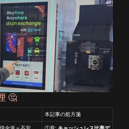
 🤔
本記事の処方箋
現金派＝不安
①章: 
キャッシュレス比率デ