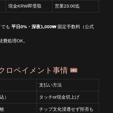
現金KRW即受取
営業23:00迄
でも 
平日0%・深夜1,000₩
 固定手数料（公式
経費処理OK。
クロペイメント事情 🎟️
支払い方法
込）
タッチor現金切上げ
1枚
チップ文化浸透せず拒否も