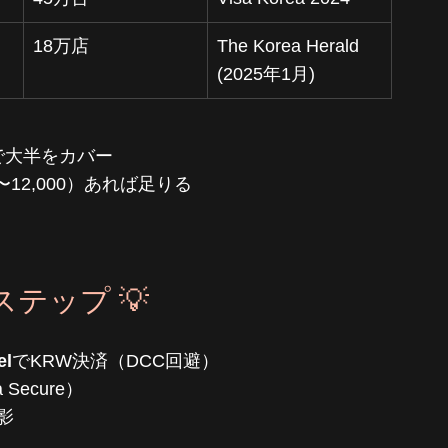
18万店
The Korea Herald 
(2025年1月)
で大半をカバー
0〜12,000）あれば足りる
テップ 💡
el
でKRW決済（DCC回避）
a Secure）
影