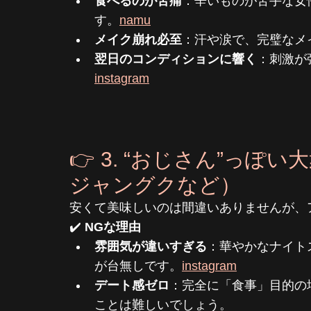
食べるのが苦痛
：辛いものが苦手な女
す。
namu
メイク崩れ必至
：汗や涙で、完璧なメ
翌日のコンディションに響く
：刺激が
instagram
👉 3. “おじさん”っ
ジャングクなど）
安くて美味しいのは間違いありませんが、
✔️ 
NGな理由
雰囲気が違いすぎる
：華やかなナイト
が台無しです。
instagram
デート感ゼロ
：完全に「食事」目的の
ことは難しいでしょう。