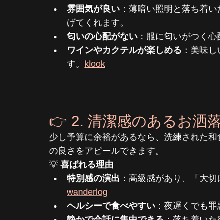
雰囲気が良い
：薄暗い照明と落ち着い
げてくれます。
匂いの心配がない
：服に匂いがつく心
ワインやカクテルが楽しめる
：美味し
す。
klook
👉 2. 清潔感のあるお
少し予算に余裕があるなら、洗練された和
の良さをアピールできます。
💡 
喜ばれる理由
特別感の演出
：高級感があり、「大切
wanderlog
ヘルシーで食べやすい
：夜遅くでも罪
静かで会話に集中できる
：落ち着いた