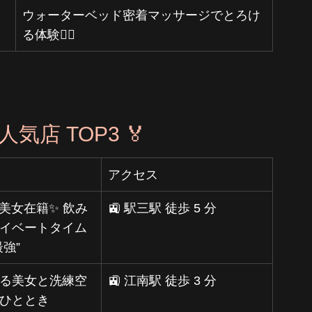
ウォーターベッド密着マッサージでとろけ
る体験💆‍♂️
気店 TOP3 🏅
アクセス
の美女在籍✨ 飲み
🚉 駅三駅 徒歩 5 分
イベートタイム
強”
る美女と洗練空
🚉 江南駅 徒歩 3 分
ひととき