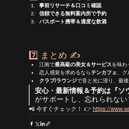
事前リサーチ＆口コミ確認
信頼できる無料案内所で予約
パスポート携帯＆適度な飲酒
7️⃣ まとめ ✍️
江南で
最高級の美女＆サービス
を味わ
恋人感覚を求めるなら
テンカフェ
、グ
クラブ/ラウンジ
で音と光に浸り、最後
安心・最新情報＆予約は『ソ
がサポートし、忘れられない
📲 今すぐチェック！ 👉 
https://www.se