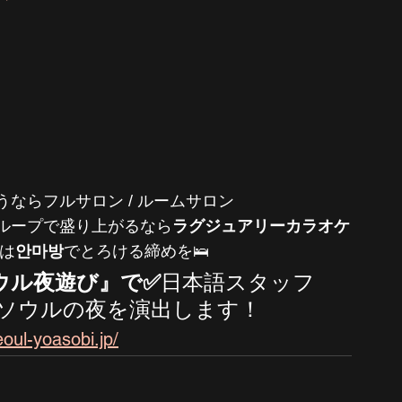
うならフルサロン / ルームサロン
ループで盛り上がるなら
ラグジュアリーカラオケ
は
안마방
でとろける締めを🛌
ウル夜遊び』で✅
日本語スタッフ
ソウルの夜を演出します！
oul-yoasobi.jp/