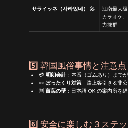
サライッネ（사라있네）
 🎤
江南最大級
カラオケ。
力抜群
5️⃣ 韓国風俗事情と注意点 
💳 
明朗会計
：本番（ゴムあり）までが
👀 
ぼったくり対策
：路上客引き＆非公
🈚️ 
言葉の壁
：日本語 OK の案内所を
6️⃣ 安全に楽しむ３ステップ