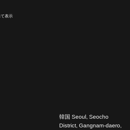
べて表示
韓国 Seoul, Seocho
District, Gangnam-daero,