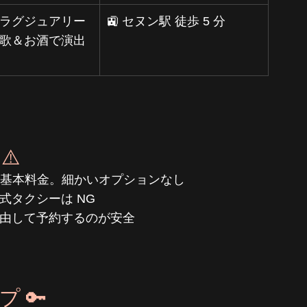
ラグジュアリー
🚉 セヌン駅 徒歩 5 分
歌＆お酒で演出
⚠️
基本料金。細かいオプションなし
式タクシーは NG
経由して予約するのが安全
 🔑