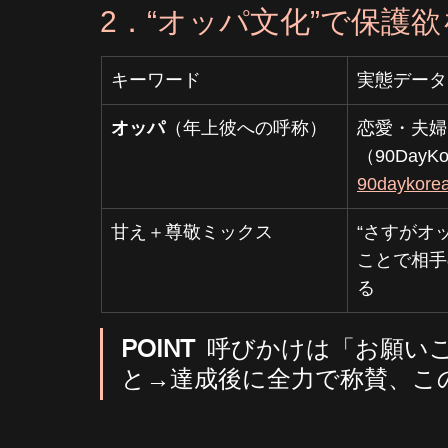
2．“オッパ文化”で保護欲
キーワード
実態データ
オッパ
（年上彼への呼称）
恋愛・夫婦
（90DayK
90daykore
甘え＋尊敬ミックス
“さすがオ
ことで相手
る
POINT
 呼びかけは「お願い
と→達成後に全力で称賛、こ