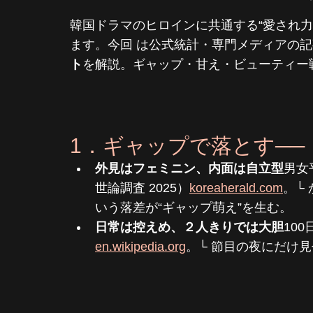
韓国ドラマのヒロインに共通する“愛され
ます。今回 は公式統計・専門メディアの
ト
を解説。ギャップ・甘え・ビューティー
1．ギャップで落とす──
外見はフェミニン、内面は自立型
男女
世論調査 2025）
koreaherald.com
。└
いう落差が“ギャップ萌え”を生む。
日常は控えめ、２人きりでは大胆
100
en.wikipedia.org
。└ 節目の夜にだけ