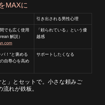
をMAXに
引き出される男性心理
間でも広く使用
「頼られている」という優
orean 解説）
越感
an.com
ッパ！”と褒める
サポートしたくなる
の自尊心を高め
ごと」とセットで。小さな頼みご
の流れが鉄板。