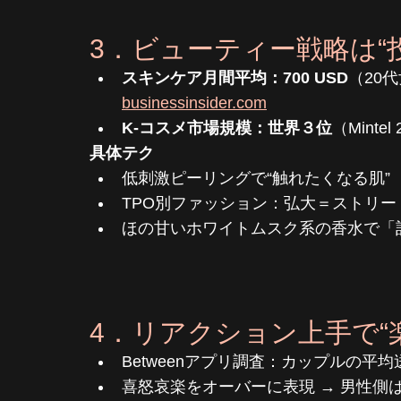
3．ビューティー戦略は“
スキンケア月間平均：700 USD
（20代女
businessinsider.com
K-コスメ市場規模：世界３位
（Mintel
具体テク
低刺激ピーリングで“触れたくなる肌”
TPO別ファッション：弘大＝ストリ
ほの甘いホワイトムスク系の香水で「
4．リアクション上手で“
Betweenアプリ調査：カップルの平均
喜怒哀楽をオーバーに表現 → 男性側