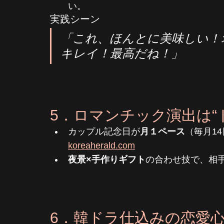
い。
実践シーン
「これ、ほんとに美味しい！
キレイ！最高だね！」
5．ロマンチック演出は“
カップル記念日が
月１ペース
（毎月14
koreaherald.com
夜景×手作りギフト
の合わせ技で、相
6．韓ドラ仕込みの恋愛