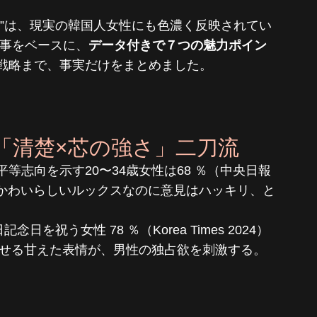
力”は、現実の韓国人女性にも色濃く反映されてい
記事をベースに、
データ付きで７つの魅力ポイン
戦略まで、事実だけをまとめました。
「清楚×芯の強さ」二刀流
平等志向を示す20〜34歳女性は68 ％（中央日報
 かわいらしいルックスなのに意見はハッキリ、と
日記念日を祝う女性 78 ％（Korea Times 2024）
見せる甘えた表情が、男性の独占欲を刺激する。