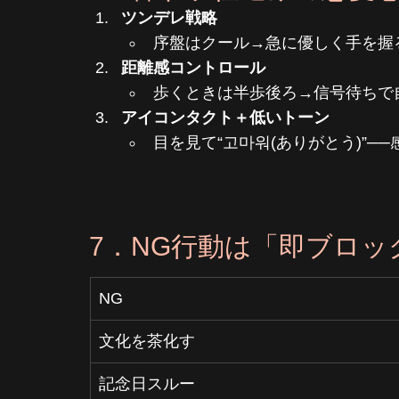
ツンデレ戦略
序盤はクール→急に優しく手を握
距離感コントロール
歩くときは半歩後ろ→信号待ちで
アイコンタクト＋低いトーン
目を見て“고마워(ありがとう)”─
7．NG行動は「即ブロッ
NG
文化を茶化す
記念日スルー