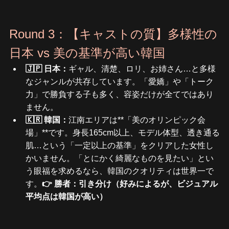
Round 3：【キャストの質】多様性の
日本 vs 美の基準が高い韓国
🇯🇵 日本：
ギャル、清楚、ロリ、お姉さん…と多様
なジャンルが共存しています。「愛嬌」や「トーク
力」で勝負する子も多く、容姿だけが全てではあり
ません。
🇰🇷 韓国：
江南エリアは**「美のオリンピック会
場」**です。身長165cm以上、モデル体型、透き通る
肌…という「一定以上の基準」をクリアした女性し
かいません。「とにかく綺麗なものを見たい」とい
う眼福を求めるなら、韓国のクオリティは世界一で
す。
👉 勝者：引き分け（好みによるが、ビジュアル
平均点は韓国が高い）