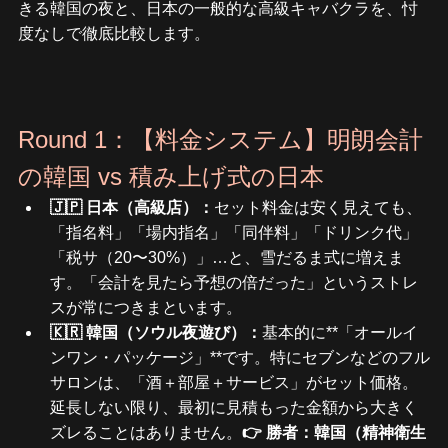
きる韓国の夜と、日本の一般的な高級キャバクラを、忖
度なしで徹底比較します。
Round 1：【料金システム】明朗会計
の韓国 vs 積み上げ式の日本
🇯🇵 日本（高級店）：
セット料金は安く見えても、
「指名料」「場内指名」「同伴料」「ドリンク代」
「税サ（20〜30%）」…と、雪だるま式に増えま
す。「会計を見たら予想の倍だった」というストレ
スが常につきまといます。
🇰🇷 韓国（ソウル夜遊び）：
基本的に**「オールイ
ンワン・パッケージ」**です。特にセブンなどのフル
サロンは、「酒＋部屋＋サービス」がセット価格。
延長しない限り、最初に見積もった金額から大きく
ズレることはありません。
👉 勝者：韓国（精神衛生