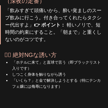
（深夜の定番）
「飲みすぎて頭痛いから、酔い覚ましのスー
プ飲みに行こう。付き合ってくれたらタクシ
ー代出すよ」
👉 ポイント：
 軽いノリで、短
時間の約束にすること。「朝まで」と重くし
ないのがコツです。
🙅‍♂️ 絶対NGな誘い方
「ホテルに来て」と直球で言う（即ブラックリスト
入りです）
しつこく身体を触りながら誘う
「いくら？」と金で解決しようとする（特にテンカ
フェ嬢には侮辱になります）